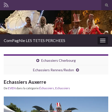
Tog
sear
Search for:
for
ComPagNie LES TETES PERCHEES
Togg
navig
Echassiers Cherbourg
Echassiers Rennes/Redon
Echassiers Auxerre
De
EVEN
dans la catégorie
Échassiers
,
Echassiers