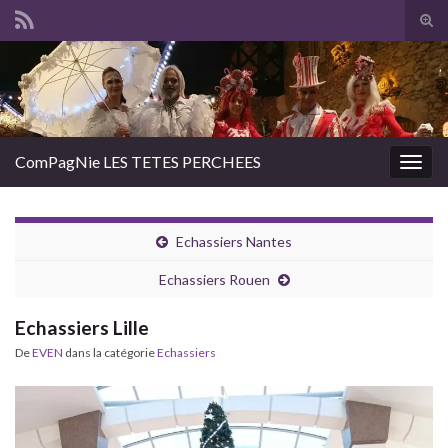
Tog
sear
Search for:
for
ComPagNie LES TETES PERCHEES
Togg
navig
Echassiers Nantes
Echassiers Rouen
Echassiers Lille
De
EVEN
dans la catégorie
Echassiers