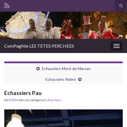
Tog
sear
Search for:
for
ComPagNie LES TETES PERCHEES
Togg
navig
Echassiers Mont de Marsan
Echassiers Reims
Echassiers Pau
De
EVEN
dans la catégorie
Echassiers