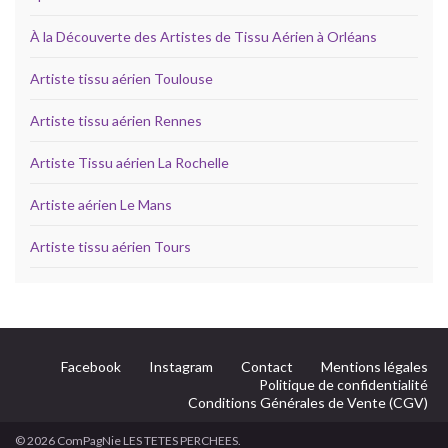
À la Découverte des Artistes de Tissu Aérien à Orléans
Artiste tissu aérien Toulouse
Artiste tissu aérien Rennes
Artiste Tissu aérien La Rochelle
Artiste aérien Le Mans
Artiste tissu aérien Tours
Facebook
Instagram
Contact
Mentions légales
Politique de confidentialité
Conditions Générales de Vente (CGV)
© 2026 ComPagNie LES TETES PERCHEES.