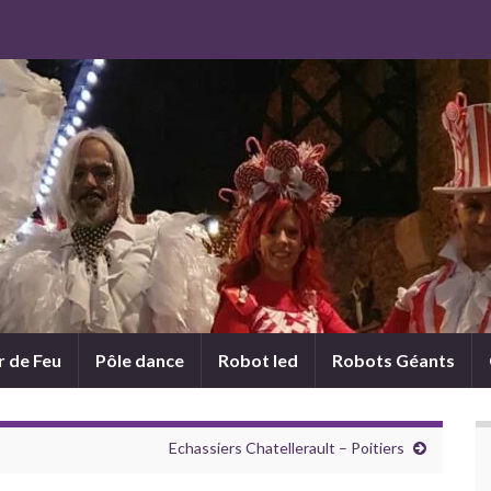
 de Feu
Pôle dance
Robot led
Robots Géants
Echassiers Chatellerault – Poitiers