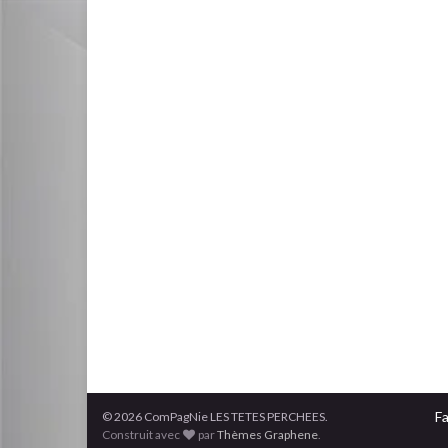
F
© 2026 ComPagNie LES TETES PERCHEES.
Construit avec
par
Thèmes Graphene
.