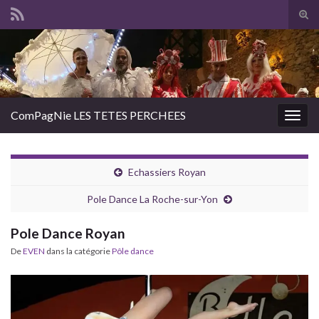
Tog
sear
Search for:
for
ComPagNie LES TETES PERCHEES
Togg
navig
Echassiers Royan
Pole Dance La Roche-sur-Yon
Pole Dance Royan
De
EVEN
dans la catégorie
Pôle dance