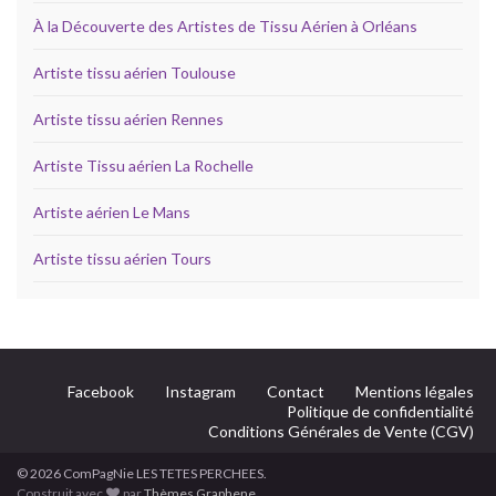
À la Découverte des Artistes de Tissu Aérien à Orléans
Artiste tissu aérien Toulouse
Artiste tissu aérien Rennes
Artiste Tissu aérien La Rochelle
Artiste aérien Le Mans
Artiste tissu aérien Tours
Facebook
Instagram
Contact
Mentions légales
Politique de confidentialité
Conditions Générales de Vente (CGV)
© 2026 ComPagNie LES TETES PERCHEES.
Construit avec
par
Thèmes Graphene
.