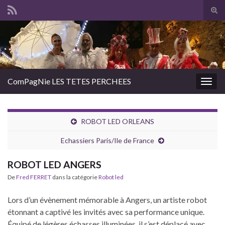
Tog
sear
Search for:
for
ComPagNie LES TETES PERCHEES
Togg
navig
ROBOT LED ORLEANS
Echassiers Paris/Ile de France
ROBOT LED ANGERS
De
Fred FERRET
dans la catégorie
Robot led
Lors d’un évènement mémorable à Angers, un artiste robot
étonnant a captivé les invités avec sa performance unique.
Équipé de légères échasses illuminées, il s’est déplacé avec