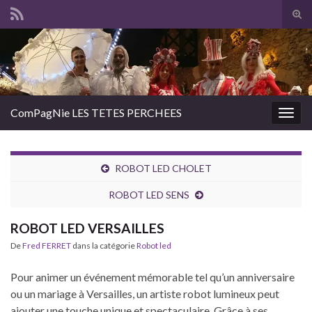
Tog
sear
Search for:
for
ComPagNie LES TETES PERCHEES
Togg
navig
ROBOT LED CHOLET
ROBOT LED SENS
ROBOT LED VERSAILLES
De
Fred FERRET
dans la catégorie
Robot led
Pour animer un événement mémorable tel qu’un anniversaire
ou un mariage à Versailles, un artiste robot lumineux peut
ajouter une touche unique et spectaculaire. Grâce à ses