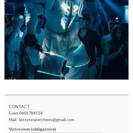
CONTACT
Even 0601784554
Mail : lestetesperchees@gmail.com
Votre nom (obligatoire)