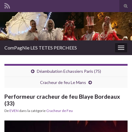
Tog
sear
Search for:
for
ComPagNie LES TETES PERCHEES
Togg
navig
Déambulation Echassiers Paris (75)
Cracheur de feu Le Mans
Performeur cracheur de feu Blaye Bordeaux
(33)
De
EVEN
dans la catégorie
Cracheur de Feu