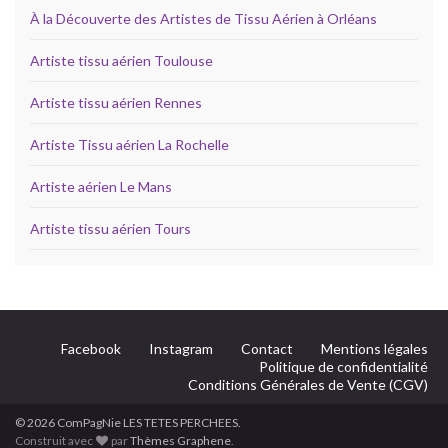
À la Découverte des Artistes de Tissu Aérien à Orléans
Artiste tissu aérien Toulouse
Artiste tissu aérien Rennes
Artiste Tissu aérien La Rochelle
Artiste aérien Le Mans
Artiste tissu aérien Tours
Facebook
Instagram
Contact
Mentions légales
Politique de confidentialité
Conditions Générales de Vente (CGV)
© 2026 ComPagNie LES TETES PERCHEES.
Construit avec
par
Thèmes Graphene
.