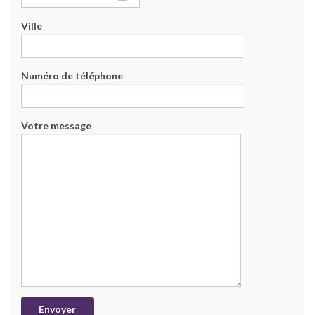
Ville
Numéro de téléphone
Votre message