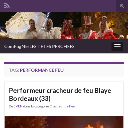
Tog
sear
Search for:
for
ComPagNie LES TETES PERCHEES
Togg
navig
TAG:
PERFORMANCE FEU
Performeur cracheur de feu Blaye
Bordeaux (33)
De
EVEN
dans la catégorie
Cracheur de Feu