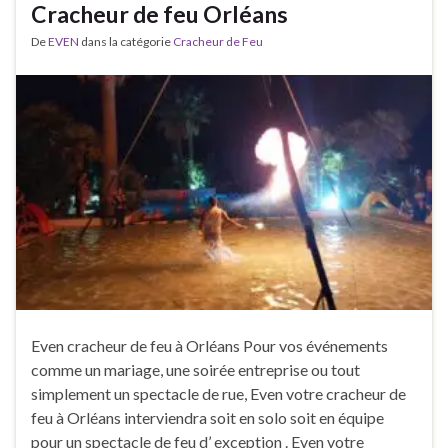
Cracheur de feu Orléans
De
EVEN
dans la catégorie
Cracheur de Feu
Even cracheur de feu à Orléans Pour vos événements
comme un mariage, une soirée entreprise ou tout
simplement un spectacle de rue, Even votre cracheur de
feu à Orléans interviendra soit en solo soit en équipe
pour un spectacle de feu d’ exception . Even votre