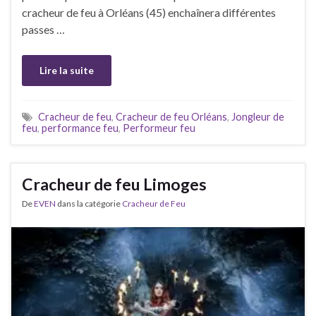
cracheur de feu à Orléans (45) enchaînera différentes
passes …
Lire la suite
Cracheur de feu
,
Cracheur de feu Orléans
,
Jongleur de
feu
,
performance feu
,
Performeur feu
Cracheur de feu Limoges
De
EVEN
dans la catégorie
Cracheur de Feu