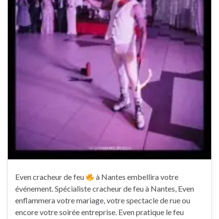
Even cracheur de feu
à Nantes embellira votre
événement. Spécialiste cracheur de feu à Nantes, Even
enflammera votre mariage, votre spectacle de rue ou
encore votre soirée entreprise. Even pratique le feu