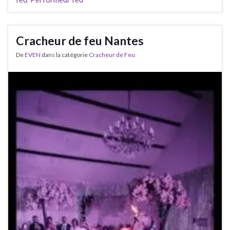
Cracheur de feu Nantes
De
EVEN
dans la catégorie
Cracheur de Feu