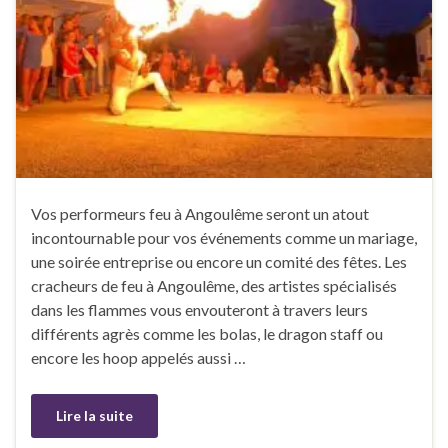
Vos performeurs feu à Angoulême seront un atout
incontournable pour vos événements comme un mariage,
une soirée entreprise ou encore un comité des fêtes. Les
cracheurs de feu à Angoulême, des artistes spécialisés
dans les flammes vous envouteront à travers leurs
différents agrès comme les bolas, le dragon staff ou
encore les hoop appelés aussi …
Lire la suite