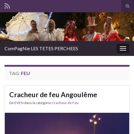
Tog
sear
Search for:
for
ComPagNie LES TETES PERCHEES
Togg
navig
TAG:
FEU
Cracheur de feu Angoulême
De
EVEN
dans la catégorie
Cracheur de Feu