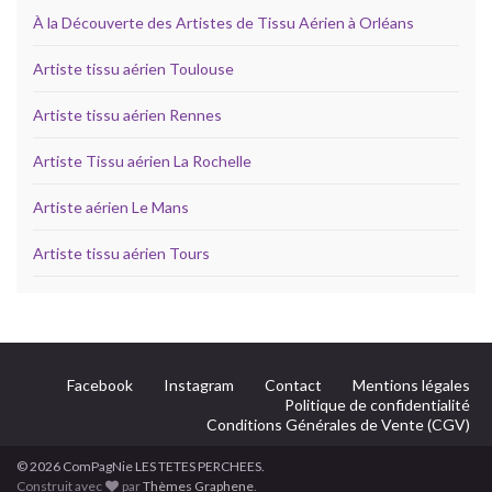
À la Découverte des Artistes de Tissu Aérien à Orléans
Artiste tissu aérien Toulouse
Artiste tissu aérien Rennes
Artiste Tissu aérien La Rochelle
Artiste aérien Le Mans
Artiste tissu aérien Tours
Facebook
Instagram
Contact
Mentions légales
Politique de confidentialité
Conditions Générales de Vente (CGV)
© 2026 ComPagNie LES TETES PERCHEES.
Construit avec
par
Thèmes Graphene
.