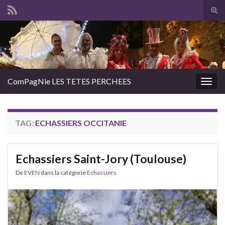
Tog
sear
Search for:
for
ComPagNie LES TETES PERCHEES
Togg
navig
TAG:
ECHASSIERS OCCITANIE
Echassiers Saint-Jory (Toulouse)
De
EVEN
dans la catégorie
Echassiers