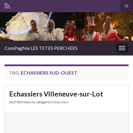
Tog
sear
Search for:
for
ComPagNie LES TETES PERCHEES
Togg
navig
TAG:
ECHASSIERS SUD-OUEST
Echassiers Villeneuve-sur-Lot
De
EVEN
dans la catégorie
Echassiers