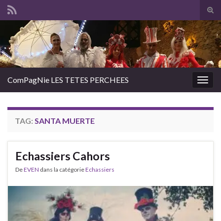
Tog
sear
Search for:
for
ComPagNie LES TETES PERCHEES
Togg
navig
TAG:
SANTA MUERTE
Echassiers Cahors
De
EVEN
dans la catégorie
Echassiers